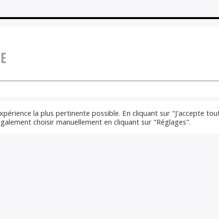
E
xpérience la plus pertinente possible. En cliquant sur "J'accepte tou
 également choisir manuellement en cliquant sur "Réglages".
gatoires sont indiqués avec *