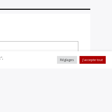
t",
Réglages
J'accepte tout