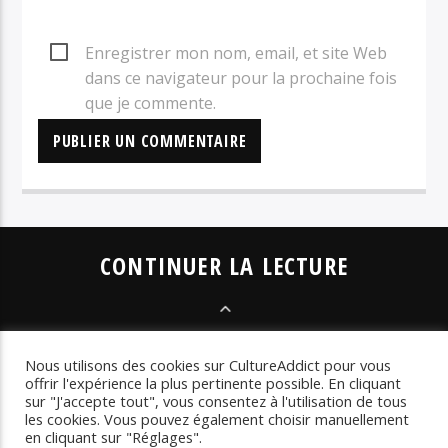
Enregistrer mon nom, email, et site Web
dans ce navigateur pour la prochaine fois
que je commente.
CONTINUER LA LECTURE
LES SÉLECTIONS
Nous utilisons des cookies sur CultureAddict pour vous
LES CHRONIQUES
offrir l'expérience la plus pertinente possible. En cliquant
LES INTERVIEWS
LA
sur "J'accepte tout", vous consentez à l'utilisation de tous
WEBRADIO
LES
les cookies. Vous pouvez également choisir manuellement
en cliquant sur "Réglages".
PLAYLISTS