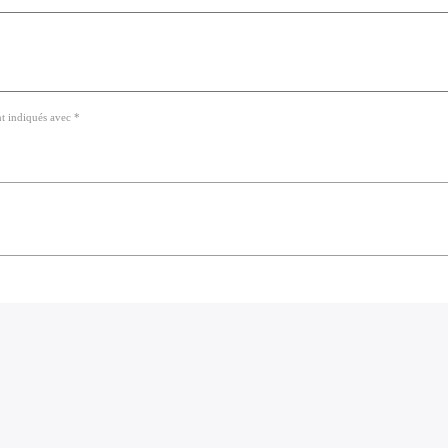
nt indiqués avec *
ans ce navigateur pour la prochaine fois que je commente.