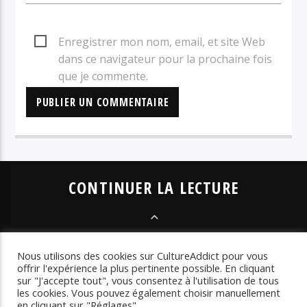
Enregistrer mon nom, email, et site Web
dans ce navigateur pour la prochaine fois
que je commente.
CONTINUER LA LECTURE
LES SÉLECTIONS
Nous utilisons des cookies sur CultureAddict pour vous
LES CHRONIQUES
offrir l'expérience la plus pertinente possible. En cliquant
LES INTERVIEWS
LA
sur "J'accepte tout", vous consentez à l'utilisation de tous
WEBRADIO
LES
les cookies. Vous pouvez également choisir manuellement
en cliquant sur "Réglages".
PLAYLISTS