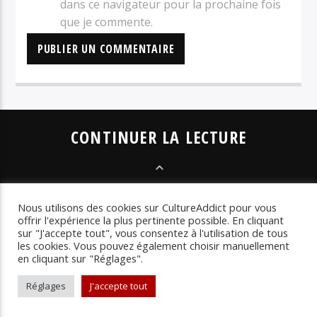
dans ce navigateur pour la prochaine fois
que je commente.
CONTINUER LA LECTURE
LES SÉLECTIONS
Nous utilisons des cookies sur CultureAddict pour vous
LES CHRONIQUES
offrir l'expérience la plus pertinente possible. En cliquant
LES INTERVIEWS
LA
sur "J'accepte tout", vous consentez à l'utilisation de tous
WEBRADIO
LES
les cookies. Vous pouvez également choisir manuellement
en cliquant sur "Réglages".
PLAYLISTS
Réglages
J'accepte tout