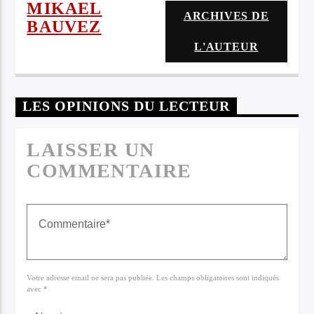
13 & GOD
MIKAEL
ARCHIVES DE
BAUVEZ
L'AUTEUR
LES OPINIONS DU LECTEUR
LAISSER UN
COMMENTAIRE
Votre adresse email ne sera pas publiée. Les champs obligatoires sont indiqués
avec *