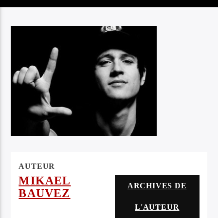
SORTAHUMAN)
NOAH23
AUTEUR
MIKAEL
ARCHIVES DE
BAUVEZ
L'AUTEUR