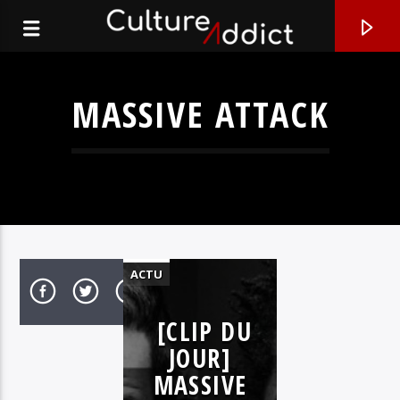
MASSIVE ATTACK
ACTU
CLIPS &
[CLIP DU
TRAILERS
EN CE MOMENT
JOUR]
ELECTRO
TRICK QUESTIONS
MASSIVE
MUSIQUE