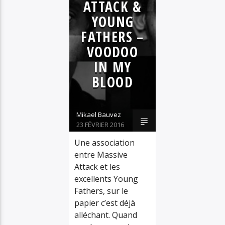
KORALLE & ANTI LILLY
ATTACK &
TRIP HOP
YOUNG
FATHERS –
VOODOO
IN MY
BLOOD
Mikael Bauvez
23 FÉVRIER 2016
Une association
entre Massive
Attack et les
excellents Young
Fathers, sur le
papier c’est déjà
alléchant. Quand