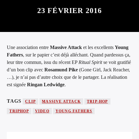
ARTISTE
23 FÉVRIER 2016
Une association entre
Massive Attack
et les excellents
Young
Fathers
, sur le papier c’est déjà alléchant. Quand pardessus ça,
leur titre commun, issu du récent EP
Ritual Spirit
se voit gratifié
d’un bon clip avec
Rosamund Pike
(Gone Girl, Jack Reacher,
…), je n’ai pas d’autre choix que de le partager. La réalisation
est signée
Ringan Ledwidge
.
TAGS
CLIP
MASSIVE ATTACK
TRIP-HOP
TRIPHOP
VIDEO
YOUNG FATHERS