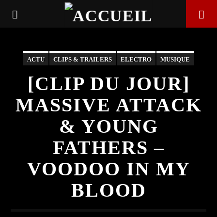
ACTU
CLIPS & TRAILERS
ELECTRO
MUSIQUE
TRIP HOP
[CLIP DU JOUR]
MASSIVE ATTACK
& YOUNG
FATHERS –
VOODOO IN MY
EN CE MOMENT
BLOOD
TITRE