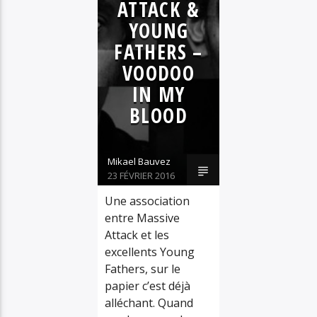
SOBRE & KARN
ATTACK &
TRIP HOP
YOUNG
FATHERS –
VOODOO
IN MY
BLOOD
Mikael Bauvez
23 FÉVRIER 2016
Une association
entre Massive
Attack et les
excellents Young
Fathers, sur le
papier c’est déjà
alléchant. Quand