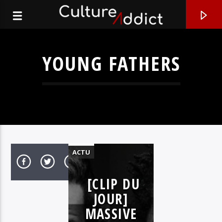
YOUNG FATHERS
ACTU
CLIPS &
[CLIP DU
TRAILERS
EN CE MOMENT
JOUR]
ELECTRO
PAS NÉCESSAIRE
MASSIVE
MUSIQUE