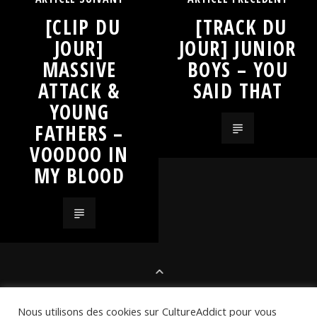
[CLIP DU
[TRACK DU
JOUR]
JOUR] JUNIOR
MASSIVE
BOYS – YOU
ATTACK &
SAID THAT
YOUNG
FATHERS –
VOODOO IN
MY BLOOD
LES SÉLECTIONS
Nous utilisons des cookies sur CultureAddict pour vous