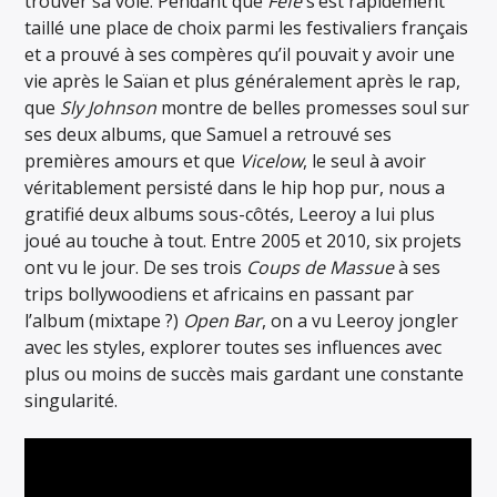
trouver sa voie. Pendant que
Féfé
s’est rapidement
taillé une place de choix parmi les festivaliers français
et a prouvé à ses compères qu’il pouvait y avoir une
vie après le Saïan et plus généralement après le rap,
que
Sly Johnson
montre de belles promesses soul sur
ses deux albums, que Samuel a retrouvé ses
premières amours et que
Vicelow
, le seul à avoir
véritablement persisté dans le hip hop pur, nous a
gratifié deux albums sous-côtés, Leeroy a lui plus
joué au touche à tout. Entre 2005 et 2010, six projets
ont vu le jour. De ses trois
Coups de Massue
à ses
trips bollywoodiens et africains en passant par
l’album (mixtape ?)
Open Bar
, on a vu Leeroy jongler
avec les styles, explorer toutes ses influences avec
plus ou moins de succès mais gardant une constante
singularité.