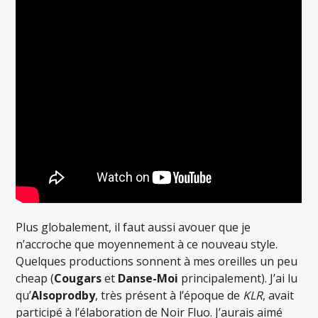
Plus globalement, il faut aussi avouer que je
n’accroche que moyennement à ce nouveau style.
Quelques productions sonnent à mes oreilles un peu
cheap (
Cougars
et
Danse-Moi
principalement). J’ai lu
qu’
Alsoprodby
, très présent à l’époque de
KLR
, avait
participé à l’élaboration de Noir Fluo. J’aurais aimé