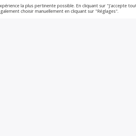
xpérience la plus pertinente possible. En cliquant sur "J'accepte tou
et est responsable de mes
 également choisir manuellement en cliquant sur "Réglages".
premiers grands souvenirs
scéniques (j’ai du les voir 3 ou 4
fois). Près de dix ans après leur
séparation à priori définitive, je
peine encore à faire le deuil et
espère secrètement une
reformation le temps […]