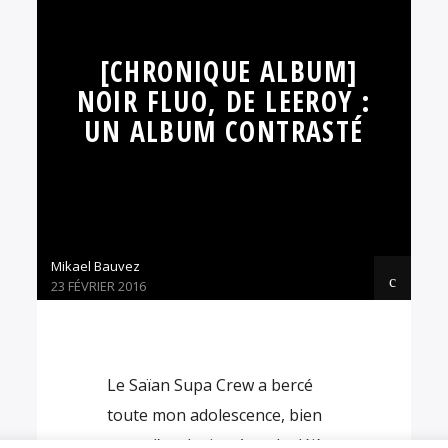
[CHRONIQUE ALBUM]
NOIR FLUO, DE LEEROY :
UN ALBUM CONTRASTÉ
Mikael Bauvez
23 FÉVRIER 2016
Le Saïan Supa Crew a bercé
toute mon adolescence, bien
avant l’explosion Angela déjà,