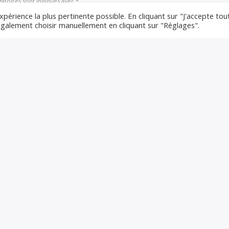
gatoires sont indiqués avec *
xpérience la plus pertinente possible. En cliquant sur "J'accepte tou
 également choisir manuellement en cliquant sur "Réglages".
e Web dans ce navigateur pour la prochaine fois que je com