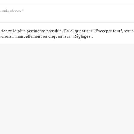
nt indiqués avec *
ience la plus pertinente possible. En cliquant sur "J'accepte tout", vous
t choisir manuellement en cliquant sur "Réglages".
ans ce navigateur pour la prochaine fois que je commente.