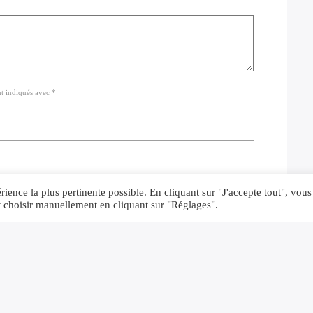
nt indiqués avec *
ience la plus pertinente possible. En cliquant sur "J'accepte tout", vous
t choisir manuellement en cliquant sur "Réglages".
ans ce navigateur pour la prochaine fois que je commente.