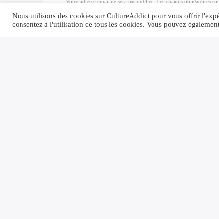
Votre adresse email ne sera pas publiée. Les champs obligatoires so
Nous utilisons des cookies sur CultureAddict pour vous offrir l'expér
consentez à l'utilisation de tous les cookies. Vous pouvez égalemen
Enregistrer mon nom, email, et site Web d