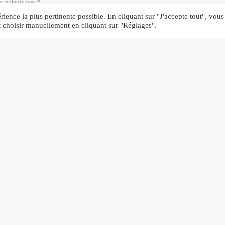
nt indiqués avec *
ience la plus pertinente possible. En cliquant sur "J'accepte tout", vous
t choisir manuellement en cliquant sur "Réglages".
ans ce navigateur pour la prochaine fois que je commente.