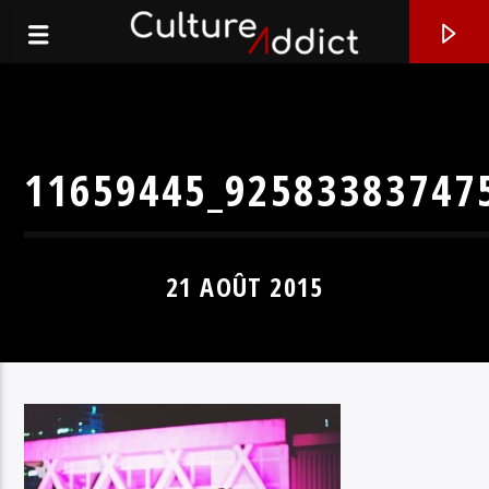
11659445_92583383747
21 AOÛT 2015
EN CE MOMENT
FALLIN' CIRCLES