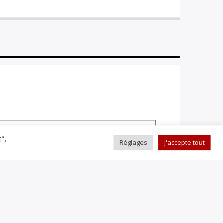
t",
Réglages
J'accepte tout