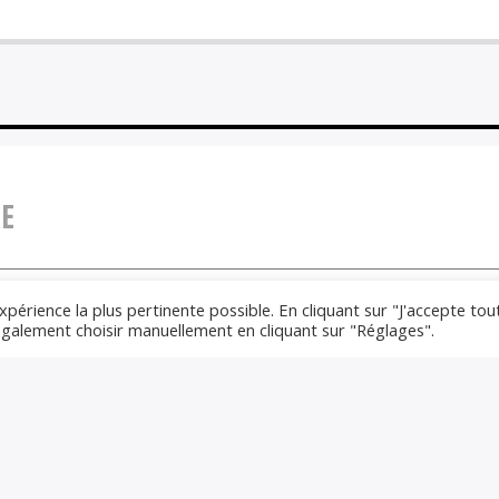
E
xpérience la plus pertinente possible. En cliquant sur "J'accepte tou
 également choisir manuellement en cliquant sur "Réglages".
gatoires sont indiqués avec *