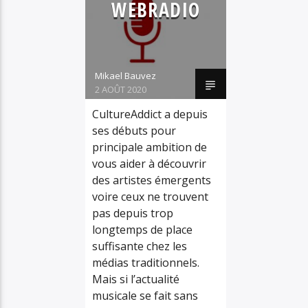
13 & GOD
WEBRADIO
PLAYLIST
POP
R&B
RETRO
SOUL
Mikael Bauvez
2 AOÛT 2020
SYNTHWAVE
CultureAddict a depuis
TRIP HOP
ses débuts pour
WEBRADIO
principale ambition de
vous aider à découvrir
des artistes émergents
voire ceux ne trouvent
pas depuis trop
longtemps de place
suffisante chez les
médias traditionnels.
Mais si l’actualité
musicale se fait sans