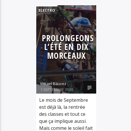
ELECTRO
FUNK
HIP HOP
PROLONGEONS
MUSIQUE
L’ÉTÉ EN DIX
PLAYLIST
MORCEAUX
SÉLECTIONS
Mikael Bauvez
1 SEPTEMBRE 2018
Le mois de Septembre
est déjà là, la rentrée
des classes et tout ce
que ça implique aussi.
Mais comme le soleil fait