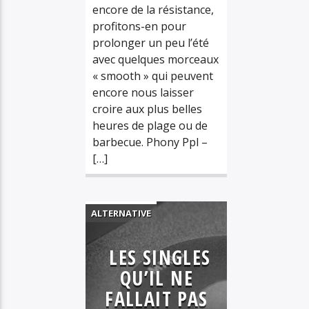
encore de la résistance,
profitons-en pour
prolonger un peu l’été
avec quelques morceaux
« smooth » qui peuvent
encore nous laisser
croire aux plus belles
heures de plage ou de
barbecue. Phony Ppl –
[…]
ALTERNATIVE
ELECTRO
LES SINGLES
HIP HOP
QU’IL NE
MUSIQUE
FALLAIT PAS
PLAYLIST