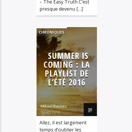
– The Easy Truth C’est
presque devenu […]
CHRONIQUES
ELECTRO
HIP HOP
SUMMER IS
MUSIQUE
COMING : LA
PLAYLIST
PLAYLIST DE
POP
L’ÉTÉ 2016
REGGAE
SOUL
Mikael Bauvez
9 JUIN 2016
Allez, il est largement
temps d’oublier les