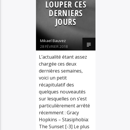
LOUPER CES
REGGAE
DERNIERS
SÉLECTIONS
JOURS
SON DU JOUR
Mikael Bauvez
28 FÉVRIER 2018
L’actualité étant assez
chargée ces deux
dernières semaines,
voici un petit
récapitulatif des
quelques nouveautés
sur lesquelles on s’est
particulièrement arrêté
récemment : Gracy
Hopkins – Stasiphobia:
The Sunset [-3] Le plus