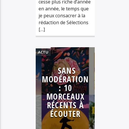
cesse plus riche d’année
en année, le temps que
je peux consacrer à la
rédaction de Sélections
[…]
ACTU
ALTERNATIVE
SANS
ELECTRO
MODÉRATION
HIP HOP
: 10
MUSIQUE
MORCEAUX
PLAYLIST
RÉCENTS À
POP
R&B
ÉCOUTER
SÉLECTIONS
SOUL