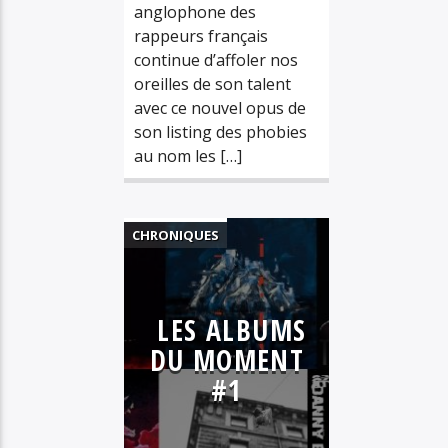
anglophone des
rappeurs français
continue d’affoler nos
oreilles de son talent
avec ce nouvel opus de
son listing des phobies
au nom les […]
CHRONIQUES
DÉCOUVERTE
ELECTRO
LES ALBUMS
HIP HOP
DU MOMENT
MUSIQUE
#1
PLAYLIST
POP