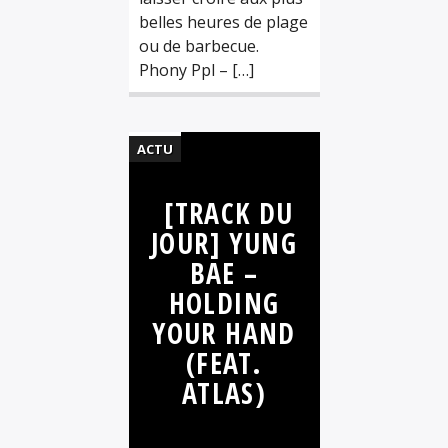
belles heures de plage
ou de barbecue.
Phony Ppl – […]
ACTU
FUNK
[TRACK DU
MUSIQUE
JOUR] YUNG
SÉLECTIONS
BAE –
SON DU
HOLDING
JOUR
YOUR HAND
SOUL
(FEAT.
VAPORWAVE
ATLAS)