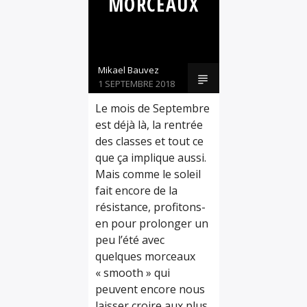
MORCEAUX
SÉLECTIONS
Mikael Bauvez
1 SEPTEMBRE 2018
Le mois de Septembre
est déjà là, la rentrée
des classes et tout ce
que ça implique aussi.
Mais comme le soleil
fait encore de la
résistance, profitons-
en pour prolonger un
peu l’été avec
quelques morceaux
« smooth » qui
peuvent encore nous
laisser croire aux plus