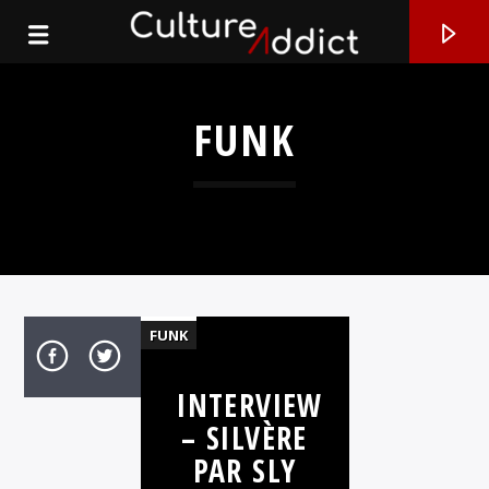
FUNK
FUNK
HIP HOP
INTERVIEW
INTERVIEWS
EN CE MOMENT
– SILVÈRE
JAZZ
TITRE
PAR SLY
MUSIQUE