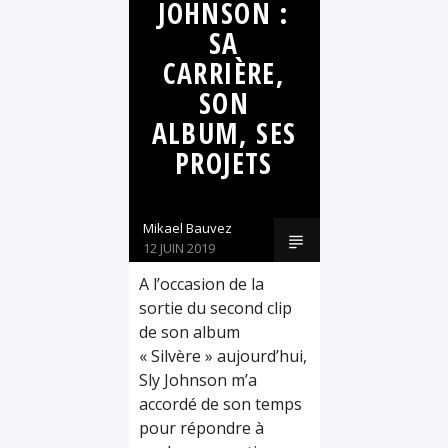
ARTISTE
JOHNSON :
R&B
SOUL
SA
CARRIÈRE,
SON
ALBUM, SES
PROJETS
Mikael Bauvez
12 JUIN 2019
A l’occasion de la
sortie du second clip
de son album
« Silvère » aujourd’hui,
Sly Johnson m’a
accordé de son temps
pour répondre à