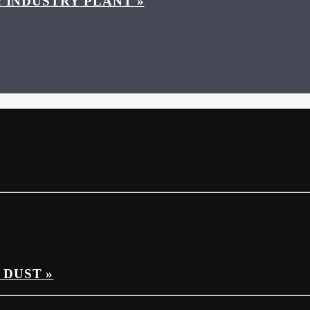
« INDUSTRY PLANT »
 DUST »