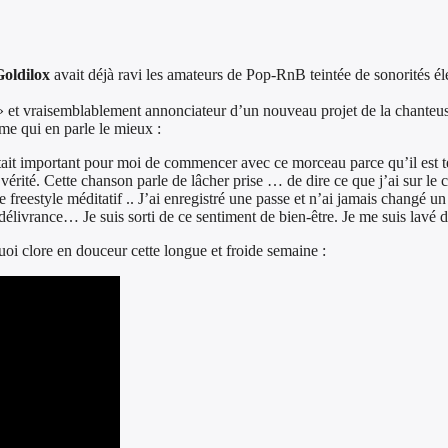
Goldilox
avait déjà ravi les amateurs de Pop-RnB teintée de sonorités é
 et vraisemblablement annonciateur d’un nouveau projet de la chanteus
me qui en parle le mieux :
it important pour moi de commencer avec ce morceau parce qu’il est te
rité. Cette chanson parle de lâcher prise … de dire ce que j’ai sur le c
 freestyle méditatif .. J’ai enregistré une passe et n’ai jamais changé un
 délivrance… Je suis sorti de ce sentiment de bien-être. Je me suis lavé
quoi clore en douceur cette longue et froide semaine :