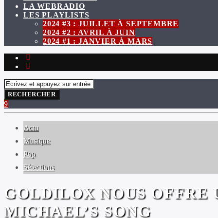
LA WEBRADIO
LES PLAYLISTS
2024 #3 : JUILLET À SEPTEMBRE
2024 #2 : AVRIL À JUIN
2024 #1 : JANVIER À MARS
Actu
Musique
Pop
Sélections
GOLDILOX NOUS OFFRE U
MICHAEL’S SONG