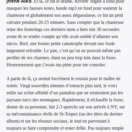
Jhene Aiko
. Et là, ce fut le drame. Réverb’ réglée à fond pour
masquer les fausses notes, bande mp3 en fond pour soutenir la
chanteuse et globalement son assez dégueulasse, ce fut un petit
calvaire pendant 20-25 minutes. Sans compter que la chanteuse
reine des featurings ces derniers mois a bien mis 30 secondes
avant de se rendre compte qu’elle avait oublié d’allumer son
micro. Bref, une bonne petite catastrophe devant une foule
largement refroidie. Le pire, c’est qu’on ne pouvait même pas
profiter de ses charmes, étant un peu trop loin dans la fosse.
Heureusement que j’avais ma pinte pour me consoler.
A partir de là, ça sentait forcément le roussis pour le maître de
soirée. Vingt nouvelles minutes d’entracte plus tard, le voici
enfin sur scène affublé d’un pantalon que ne renieraient pas les
paysans turcs des montagnes. Rapidement, il réchauffe la fosse,
donne de sa personne, fait 2-3 speechs sur son arrivée à NY, sur
sa méconnaissance réelle de St-Tropez (un des titres du dernier
album) et sur les réseaux sociaux, le tout en parvenant à
toujours se faire comprendre et rester drôle. Pas toujours simple