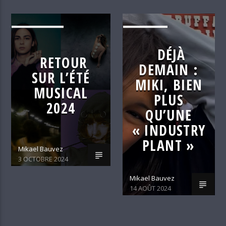
ALTERNATIVE
C'EST DÉJÀ
DEMAIN
DÉJÀ
RETOUR
DEMAIN :
SUR L’ÉTÉ
MIKI, BIEN
MUSICAL
PLUS
2024
QU’UNE
« INDUSTRY
PLANT »
Mikael Bauvez
3 OCTOBRE 2024
Mikael Bauvez
14 AOÛT 2024