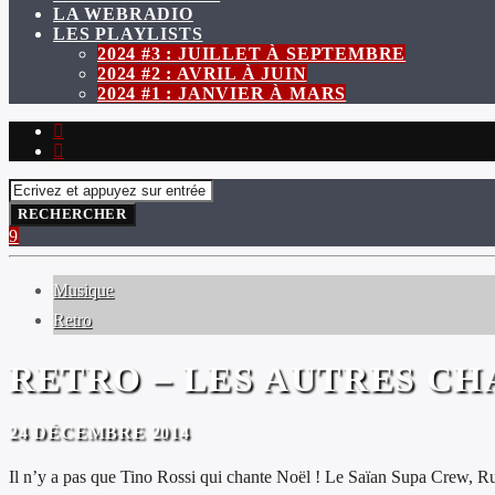
LA WEBRADIO
LES PLAYLISTS
2024 #3 : JUILLET À SEPTEMBRE
2024 #2 : AVRIL À JUIN
2024 #1 : JANVIER À MARS
Musique
Retro
RETRO – LES AUTRES CH
24 DÉCEMBRE 2014
Il n’y a pas que Tino Rossi qui chante Noël ! Le Saïan Supa Crew, Ru