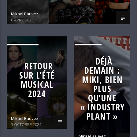
Mikael Bauvez
6 AVRIL 2025
ALTERNATIVE
C'EST DÉJÀ
DEMAIN
DÉJÀ
RETOUR
DEMAIN :
SUR L’ÉTÉ
MIKI, BIEN
MUSICAL
PLUS
2024
QU’UNE
« INDUSTRY
PLANT »
Mikael Bauvez
3 OCTOBRE 2024
Mikael Bauvez