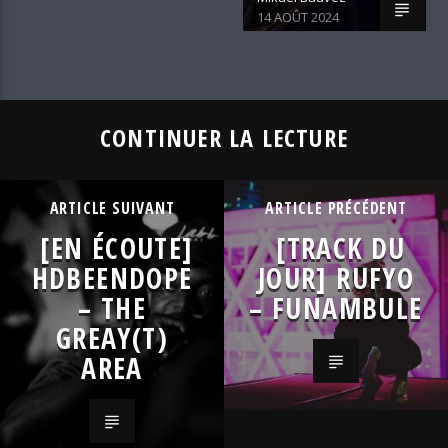
14 AOÛT 2024
CONTINUER LA LECTURE
ARTICLE SUIVANT
ARTICLE PRÉCÉDENT
[EN ÉCOUTE]
[TRACK DU
HDBEENDOPE
JOUR] RUFYO
– THE
– FUNAMBULE
GREAY(T)
AREA