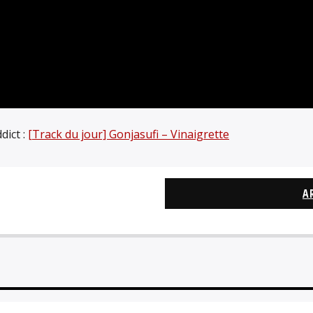
dict :
[Track du jour] Gonjasufi – Vinaigrette
A