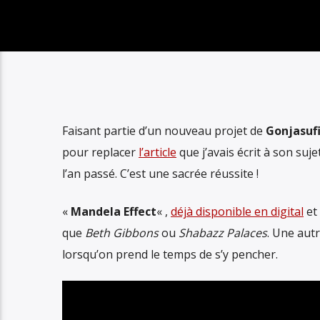
Faisant partie d’un nouveau projet de
Gonjasuf
pour replacer
l’article
que j’avais écrit à son suje
l’an passé. C’est une sacrée réussite !
«
Mandela Effect
« ,
déjà disponible en digital
et 
que
Beth Gibbons
ou
Shabazz Palaces
. Une aut
lorsqu’on prend le temps de s’y pencher.