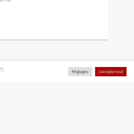
t",
Réglages
J'accepte tout
C'EST DÉJÀ DEMAIN