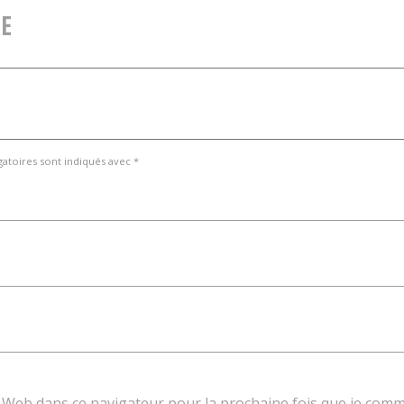
E
gatoires sont indiqués avec *
e Web dans ce navigateur pour la prochaine fois que je com