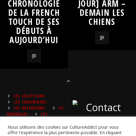
CHRONOLOGIE
JOUR] ARM –
DE LA FRENCH
DEMAIN LES
TOUCH DE SES
CHIENS
DÉBUTS À
AUJOURD’HUI
LES SÉLECTIONS
LES CHRONIQUES
LES INTERVIEWS
LA
WEBRADIO
LES
PLAYLISTS
Nous utilisons des cookies sur CultureAddict pour vous
offrir l'expérience la plus pertinente possible. En cliquant