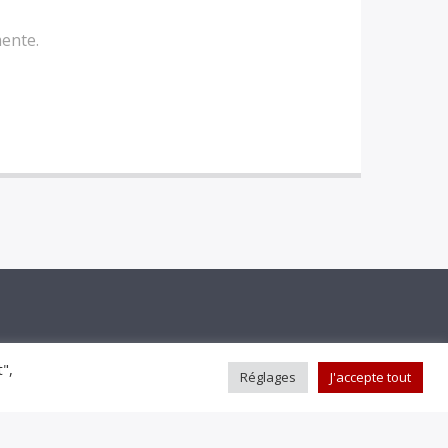
mente.
t",
Réglages
J'accepte tout
C'EST DÉJÀ DEMAIN