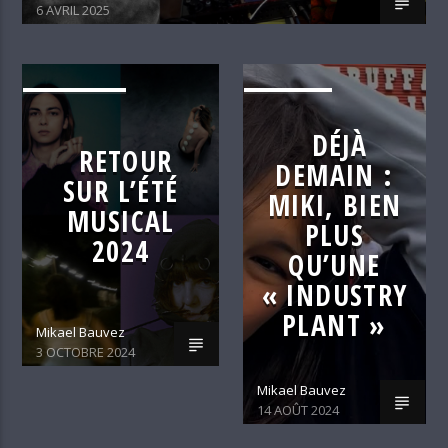
6 AVRIL 2025
ALTERNATIVE
C'EST DÉJÀ
DEMAIN
DÉJÀ
RETOUR
DEMAIN :
SUR L’ÉTÉ
MIKI, BIEN
MUSICAL
PLUS
2024
QU’UNE
« INDUSTRY
PLANT »
Mikael Bauvez
3 OCTOBRE 2024
Mikael Bauvez
14 AOÛT 2024