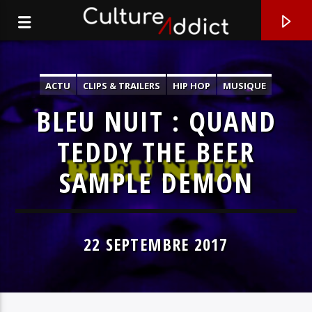
ACTU
CLIPS & TRAILERS
HIP HOP
MUSIQUE
SÉLECTIONS
BLEU NUIT : QUAND
TEDDY THE BEER
SAMPLE DEMON
22 SEPTEMBRE 2017
EN CE MOMENT
BIG DREAMS