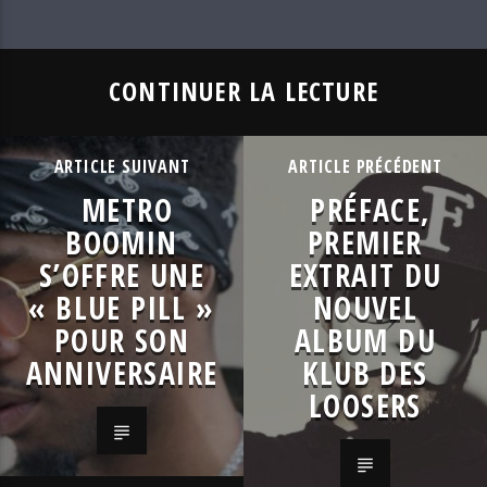
CONTINUER LA LECTURE
ARTICLE SUIVANT
ARTICLE PRÉCÉDENT
METRO
PRÉFACE,
BOOMIN
PREMIER
S’OFFRE UNE
EXTRAIT DU
« BLUE PILL »
NOUVEL
POUR SON
ALBUM DU
ANNIVERSAIRE
KLUB DES
LOOSERS