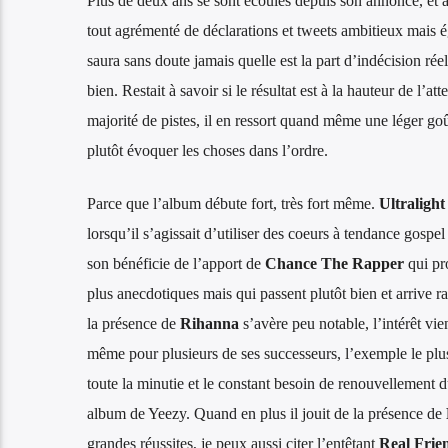
Plus de deux ans se sont écoulés depuis son annonce, et a
tout agrémenté de déclarations et tweets ambitieux mais 
saura sans doute jamais quelle est la part d’indécision réel
bien. Restait à savoir si le résultat est à la hauteur de l
majorité de pistes, il en ressort quand même une léger g
plutôt évoquer les choses dans l’ordre.
Parce que l’album débute fort, très fort même.
Ultraligh
lorsqu’il s’agissait d’utiliser des coeurs à tendance gospe
son bénéficie de l’apport de
Chance The Rapper
qui pro
plus anecdotiques mais qui passent plutôt bien et arrive 
la présence de
Rihanna
s’avère peu notable, l’intérêt vien
même pour plusieurs de ses successeurs, l’exemple le plu
toute la minutie et le constant besoin de renouvellement d
album de Yeezy. Quand en plus il jouit de la présence de
grandes réussites, je peux aussi citer l’entêtant
Real Frie