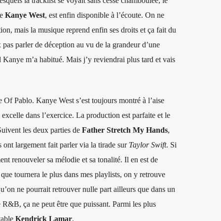
squels la tracklist se voyait sans cesse chamboulée, le
de
Kanye West
, est enfin disponible à l’écoute. On ne
tion, mais la musique reprend enfin ses droits et ça fait du
eux pas parler de déception au vu de la grandeur d’une
Kanye m’a habitué. Mais j’y reviendrai plus tard et vais
fe Of Pablo. Kanye West s’est toujours montré à l’aise
excelle dans l’exercice. La production est parfaite et le
 Suivent les deux parties de
Father Stretch My Hands
,
s ont largement fait parler via la tirade sur
Taylor Swift
. Si
ent renouveler sa mélodie et sa tonalité. Il en est de
 que tournera le plus dans mes playlists, on y retrouve
qu’on ne pourrait retrouver nulle part ailleurs que dans un
e R&B, ça ne peut être que puissant. Parmi les plus
table
Kendrick Lamar
.