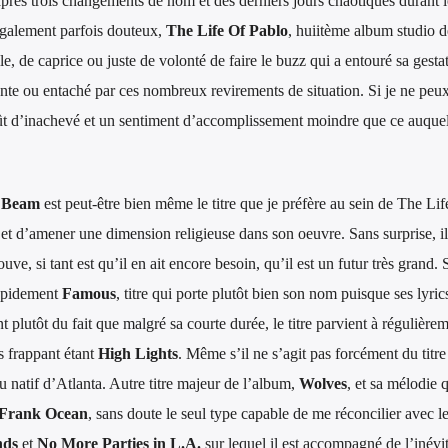
près trois changements de nom et des derniers jours chaotiques durant le
également parfois douteux,
The Life Of Pablo
, huiitème album studio 
le, de caprice ou juste de volonté de faire le buzz qui a entouré sa gesta
’attente ou entaché par ces nombreux revirements de situation. Si je ne p
oût d’inachevé et un sentiment d’accomplissement moindre que ce auquel 
t Beam
est peut-être bien même le titre que je préfère au sein de The Li
l et d’amener une dimension religieuse dans son oeuvre. Sans surprise, il 
uve, si tant est qu’il en ait encore besoin, qu’il est un futur très grand.
rapidement
Famous
, titre qui porte plutôt bien son nom puisque ses lyric
t plutôt du fait que malgré sa courte durée, le titre parvient à régulièrem
s frappant étant
High Lights
. Même s’il ne s’agit pas forcément du titre
u natif d’Atlanta. Autre titre majeur de l’album,
Wolves
, et sa mélodie 
Frank Ocean
, sans doute le seul type capable de me réconcilier avec l
nds
et
No More Parties in L.A.
sur lequel il est accompagné de l’inévi