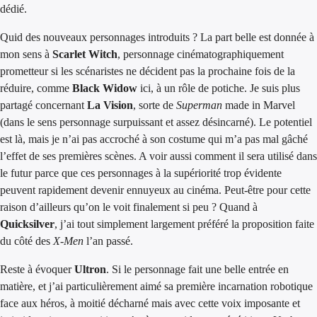
dédié.
Quid des nouveaux personnages introduits ? La part belle est donnée à
mon sens à
Scarlet Witch
, personnage cinématographiquement
prometteur si les scénaristes ne décident pas la prochaine fois de la
réduire, comme
Black Widow
ici, à un rôle de potiche. Je suis plus
partagé concernant
La Vision
, sorte de
Superman
made in Marvel
(dans le sens personnage surpuissant et assez désincarné). Le potentiel
est là, mais je n’ai pas accroché à son costume qui m’a pas mal gâché
l’effet de ses premières scènes. A voir aussi comment il sera utilisé dans
le futur parce que ces personnages à la supériorité trop évidente
peuvent rapidement devenir ennuyeux au cinéma. Peut-être pour cette
raison d’ailleurs qu’on le voit finalement si peu ? Quand à
Quicksilver
, j’ai tout simplement largement préféré la proposition faite
du côté des
X-Men
l’an passé.
Reste à évoquer
Ultron
. Si le personnage fait une belle entrée en
matière, et j’ai particulièrement aimé sa première incarnation robotique
face aux héros, à moitié décharné mais avec cette voix imposante et