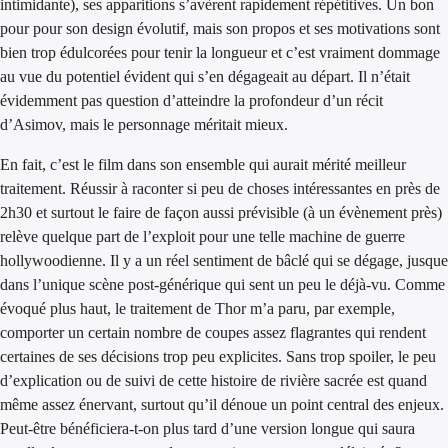
intimidante), ses apparitions s’avèrent rapidement répétitives. Un bon
pour pour son design évolutif, mais son propos et ses motivations sont
bien trop édulcorées pour tenir la longueur et c’est vraiment dommage
au vue du potentiel évident qui s’en dégageait au départ. Il n’était
évidemment pas question d’atteindre la profondeur d’un récit
d’Asimov, mais le personnage méritait mieux.
En fait, c’est le film dans son ensemble qui aurait mérité meilleur
traitement. Réussir à raconter si peu de choses intéressantes en près de
2h30 et surtout le faire de façon aussi prévisible (à un évènement près)
relève quelque part de l’exploit pour une telle machine de guerre
hollywoodienne. Il y a un réel sentiment de bâclé qui se dégage, jusque
dans l’unique scène post-générique qui sent un peu le déjà-vu. Comme
évoqué plus haut, le traitement de Thor m’a paru, par exemple,
comporter un certain nombre de coupes assez flagrantes qui rendent
certaines de ses décisions trop peu explicites. Sans trop spoiler, le peu
d’explication ou de suivi de cette histoire de rivière sacrée est quand
même assez énervant, surtout qu’il dénoue un point central des enjeux.
Peut-être bénéficiera-t-on plus tard d’une version longue qui saura