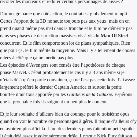
recoller les morceaux et redorer certains personnages délaissés ?
Dommage parce que côté action, le contrat est globalement rempli.
Certes l’apport de la 3D ne saute toujours pas aux yeux, mais on en
prend quand même pas mal dans la tronche et le film ne démérite pas
dans ses phases de destruction massives vis à vis du
Man Of Steel
concurrent. Et le film comporte son lot de plans sympathiques. Rien
que pour ça, le film mérite la moyenne. Mais il y a tellement de choses
ratées à côté que ça ne mérite pas plus.
Les épisodes d’Avengers sont censés être l’apothéoses de chaque
phase Marvel. C’était probablement le cas il y a 3 ans même si je
n’étais déjà qu’en partie convaincu, ça ne l’est pas cette fois. J’ai assez
largement préféré le dernier Captain America et surtout la petite
bouffée d’air frais apportée par les
Gardiens de la Galaxie
. Espérons
que la prochaine fois ils soignent un peu plus le contenu.
Et je leur souhaite d’ailleurs bien du courage pour le troisième opus
quand on voit le nombre de personnages à gérer. Il risque d’ailleurs d’y
en avoir en plus d’ici là. L’un des derniers plans (attention petit spoiler
!) était déjà assez involontairement drôle. Lorsque Nick Fury fait son