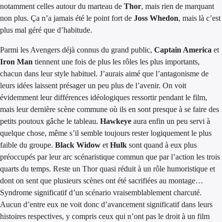
notamment celles autour du marteau de
Thor
, mais rien de marquant
non plus. Ça n’a jamais été le point fort de
Joss Whedon
, mais là c’est
plus mal géré que d’habitude.
Parmi les Avengers déjà connus du grand public,
Captain America
et
Iron Man
tiennent une fois de plus les rôles les plus importants,
chacun dans leur style habituel. J’aurais aimé que l’antagonisme de
leurs idées laissent présager un peu plus de l’avenir. On voit
évidemment leur différences idéologiques ressortir pendant le film,
mais leur dernière scène commune où ils en sont presque à se faire des
petits poutoux gâche le tableau.
Hawkeye
aura enfin un peu servi à
quelque chose, même s’il semble toujours rester logiquement le plus
faible du groupe.
Black Widow
et
Hulk
sont quand à eux plus
préoccupés par leur arc scénaristique commun que par l’action les trois
quarts du temps. Reste un Thor quasi réduit à un rôle humoristique et
dont on sent que plusieurs scènes ont été sacrifiées au montage…
Syndrome significatif d’un scénario vraisemblablement charcuté.
Aucun d’entre eux ne voit donc d’avancement significatif dans leurs
histoires respectives, y compris ceux qui n’ont pas le droit à un film