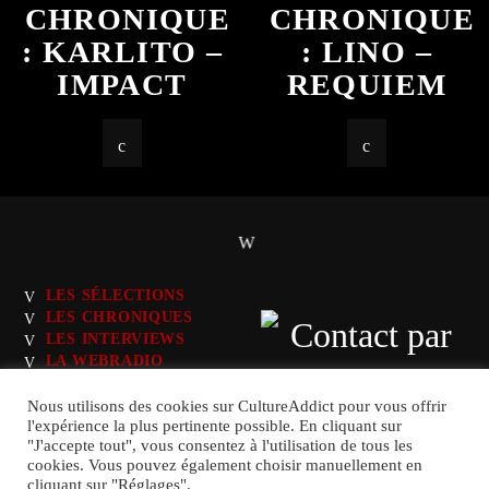
CHRONIQUE
CHRONIQUE
: KARLITO –
: LINO –
IMPACT
REQUIEM
LES SÉLECTIONS
LES CHRONIQUES
LES INTERVIEWS
LA WEBRADIO
LES PLAYLISTS
Nous utilisons des cookies sur CultureAddict pour vous offrir
l'expérience la plus pertinente possible. En cliquant sur
"J'accepte tout", vous consentez à l'utilisation de tous les
cookies. Vous pouvez également choisir manuellement en
cliquant sur "Réglages".