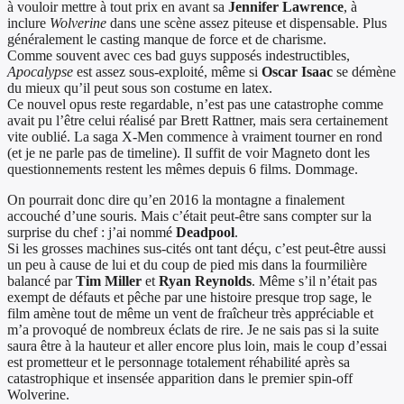
à vouloir mettre à tout prix en avant sa
Jennifer Lawrence
, à
inclure
Wolverine
dans une scène assez piteuse et dispensable. Plus
généralement le casting manque de force et de charisme.
Comme souvent avec ces bad guys supposés indestructibles,
Apocalypse
est assez sous-exploité, même si
Oscar Isaac
se démène
du mieux qu’il peut sous son costume en latex.
Ce nouvel opus reste regardable, n’est pas une catastrophe comme
avait pu l’être celui réalisé par Brett Rattner, mais sera certainement
vite oublié. La saga X-Men commence à vraiment tourner en rond
(et je ne parle pas de timeline). Il suffit de voir Magneto dont les
questionnements restent les mêmes depuis 6 films. Dommage.
On pourrait donc dire qu’en 2016 la montagne a finalement
accouché d’une souris. Mais c’était peut-être sans compter sur la
surprise du chef : j’ai nommé
Deadpool
.
Si les grosses machines sus-cités ont tant déçu, c’est peut-être aussi
un peu à cause de lui et du coup de pied mis dans la fourmilière
balancé par
Tim Miller
et
Ryan Reynolds
. Même s’il n’était pas
exempt de défauts et pêche par une histoire presque trop sage, le
film amène tout de même un vent de fraîcheur très appréciable et
m’a provoqué de nombreux éclats de rire. Je ne sais pas si la suite
saura être à la hauteur et aller encore plus loin, mais le coup d’essai
est prometteur et le personnage totalement réhabilité après sa
catastrophique et insensée apparition dans le premier spin-off
Wolverine.