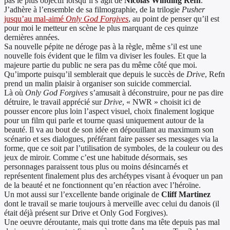
pas le plus objectif lorsqu’il s’agit de
Nicolas Winding Refn
.
J’adhère à l’ensemble de sa filmographie, de la trilogie
Pusher
jusqu’au mal-aimé
Only God Forgives
, au point de penser qu’il est
pour moi le metteur en scène le plus marquant de ces quinze
dernières années.
Sa nouvelle pépite ne déroge pas à la règle, même s’il est une
nouvelle fois évident que le film va diviser les foules. Et que la
majeure partie du public ne sera pas du même côté que moi.
Qu’importe puisqu’il semblerait que depuis le succès de
Drive
, Refn
prend un malin plaisir à organiser son suicide commercial.
Là où
Only God Forgives
s’amusait à déconstruire, pour ne pas dire
détruire, le travail apprécié sur
Drive
, « NWR » choisit ici de
pousser encore plus loin l’aspect visuel, choix finalement logique
pour un film qui parle et tourne quasi uniquement autour de la
beauté. Il va au bout de son idée en dépouillant au maximum son
scénario et ses dialogues, préférant faire passer ses messages via la
forme, que ce soit par l’utilisation de symboles, de la couleur ou des
jeux de miroir. Comme c’est une habitude désormais, ses
personnages paraissent tous plus ou moins désincarnés et
représentent finalement plus des archétypes visant à évoquer un pan
de la beauté et ne fonctionnent qu’en réaction avec l’héroïne.
Un mot aussi sur l’excellente bande originale de
Cliff Martinez
dont le travail se marie toujours à merveille avec celui du danois (il
était déjà présent sur Drive et Only God Forgives).
Une oeuvre déroutante, mais qui trotte dans ma tête depuis pas mal