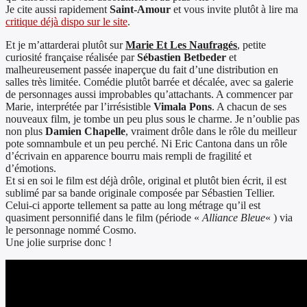
Je cite aussi rapidement
Saint-Amour
et vous invite plutôt à lire ma
critique déjà dispo sur le site
.
Et je m’attarderai plutôt sur
Marie Et Les Naufragés
, petite
curiosité française réalisée par
Sébastien Betbeder
et
malheureusement passée inaperçue du fait d’une distribution en
salles très limitée. Comédie plutôt barrée et décalée, avec sa galerie
de personnages aussi improbables qu’attachants. A commencer par
Marie, interprétée par l’irrésistible
Vimala Pons
. A chacun de ses
nouveaux film, je tombe un peu plus sous le charme. Je n’oublie pas
non plus
Damien Chapelle
, vraiment drôle dans le rôle du meilleur
pote somnambule et un peu perché. Ni Eric Cantona dans un rôle
d’écrivain en apparence bourru mais rempli de fragilité et
d’émotions.
Et si en soi le film est déjà drôle, original et plutôt bien écrit, il est
sublimé par sa bande originale composée par Sébastien Tellier.
Celui-ci apporte tellement sa patte au long métrage qu’il est
quasiment personnifié dans le film (période «
Alliance Bleue
« ) via
le personnage nommé Cosmo.
Une jolie surprise donc !