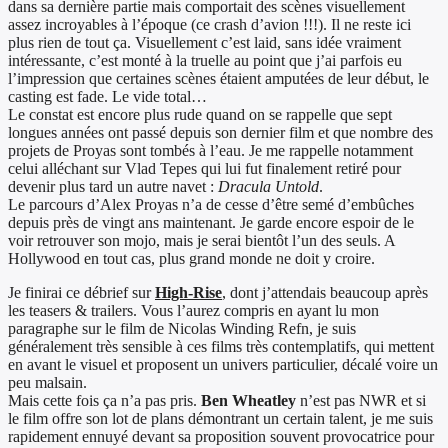
dans sa dernière partie mais comportait des scènes visuellement
assez incroyables à l’époque (ce crash d’avion !!!). Il ne reste ici
plus rien de tout ça. Visuellement c’est laid, sans idée vraiment
intéressante, c’est monté à la truelle au point que j’ai parfois eu
l’impression que certaines scènes étaient amputées de leur début, le
casting est fade. Le vide total…
Le constat est encore plus rude quand on se rappelle que sept
longues années ont passé depuis son dernier film et que nombre des
projets de Proyas sont tombés à l’eau. Je me rappelle notamment
celui alléchant sur Vlad Tepes qui lui fut finalement retiré pour
devenir plus tard un autre navet :
Dracula Untold
.
Le parcours d’Alex Proyas n’a de cesse d’être semé d’embûches
depuis près de vingt ans maintenant. Je garde encore espoir de le
voir retrouver son mojo, mais je serai bientôt l’un des seuls. A
Hollywood en tout cas, plus grand monde ne doit y croire.
Je finirai ce débrief sur
High-Rise
, dont j’attendais beaucoup après
les teasers & trailers. Vous l’aurez compris en ayant lu mon
paragraphe sur le film de Nicolas Winding Refn, je suis
généralement très sensible à ces films très contemplatifs, qui mettent
en avant le visuel et proposent un univers particulier, décalé voire un
peu malsain.
Mais cette fois ça n’a pas pris.
Ben Wheatley
n’est pas NWR et si
le film offre son lot de plans démontrant un certain talent, je me suis
rapidement ennuyé devant sa proposition souvent provocatrice pour