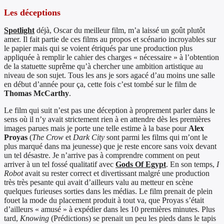
Les déceptions
Spotlight
déjà, Oscar du meilleur film, m’a laissé un goût plutôt
amer. Il fait partie de ces films au propos et scénario incroyables sur
le papier mais qui se voient étriqués par une production plus
appliquée à remplir le cahier des charges « nécessaire » à l’obtention
de la statuette suprême qu’à chercher une ambition artistique au
niveau de son sujet. Tous les ans je sors agacé d’au moins une salle
en début d’année pour ça, cette fois c’est tombé sur le film de
Thomas McCarthy
.
Le film qui suit n’est pas une déception à proprement parler dans le
sens où il n’y avait strictement rien à en attendre dès les premières
images parues mais je porte une telle estime à la base pour
Alex
Proyas
(
The Crow
et
Dark City
sont parmi les films qui m’ont le
plus marqué dans ma jeunesse) que je reste encore sans voix devant
un tel désastre. Je n’arrive pas à comprendre comment on peut
arriver à un tel fossé qualitatif avec
Gods Of Egypt
. En son temps,
I
Robot
avait su rester correct et divertissant malgré une production
très très pesante qui avait d’ailleurs valu au metteur en scène
quelques furieuses sorties dans les médias. Le film prenait de plein
fouet la mode du placement produit à tout va, que Proyas s’était
d’ailleurs « amusé » à expédier dans les 10 premières minutes. Plus
tard,
Knowing
(Prédictions) se prenait un peu les pieds dans le tapis