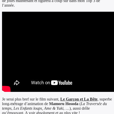
de jours maintenant et figurera à coup sûr dans mon Top 3 de
l’année.
Je serai plus bref sur le film suivant,
Le Garçon et La Bête
, superbe
long-métrage d’animation de
Mamoru Hosoda
(
La Traversée du
temps
,
Les Enfants loups, Ame & Yuki
, …), aussi drôle
qu’émouvant. A voir absolument et au plus vite !