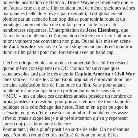
nouvelle incarnation de Batman / Bruce Wayne est meilleure que je
ne l’aurais crue et que le film contient tout de même quelques scènes
marquantes (celle du « rêve » par exemple), il est globalement
plombé par un scénario bien trop dense pour tenir la route et un
montage clairement charcuté qui fait perdre toute force à de
nombreuses séquences. L’interprétation de
Jesse Eisenberg
, que
j’aime bien par ailleurs, et l’orientation décidée pour Lex Luthor ne
m’ont vraiment pas convaincu non plus. Quand à la mise en scène
de
Zack Snyder
, son style n’a tout simplement jamais été mon truc
donc le film partait pour moi forcément avec un handicap.
L’échec critique et plus ou moins commercial (les chiffres restent
quand même conséquents) de
DC Comics
fut suivi quelques
semaines plus tard par le très attendu
Captain America : Civil War
chez
Marvel
. J’aime le Comic Book original et éprouvait donc une
certaine satisfaction lors de l’annonce du film. Sans pour autant
m’attendre à une adaptation en profondeur dans le sens où le
« MCU » mis en place ces dernières années possède un nombre de
protagonistes trop restreint pour pouvoir retranscrire toute la portée
politique et le côté fichage des héros. Bien m’en a pris puisque le
scénario, en plus d’être basé sur un nombre d’incohérences assez
affreux (mais auxquelles je n’ai prêté attention qu’en y repensant
après coup), est largement édulcoré.
Pour autant, j’étais plutôt positif en sortie de salle. On ne s’ennuie
pas, c’est bien rythmé et très maîtrisé de bout en bout. Et les