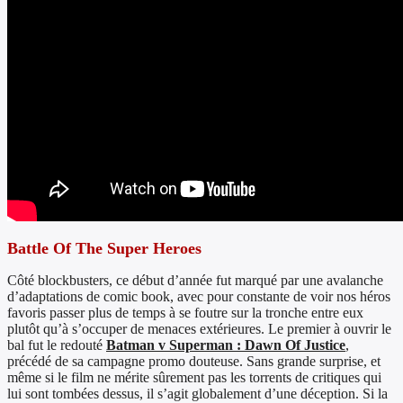
Battle Of The Super Heroes
Côté blockbusters, ce début d’année fut marqué par une avalanche
d’adaptations de comic book, avec pour constante de voir nos héros
favoris passer plus de temps à se foutre sur la tronche entre eux
plutôt qu’à s’occuper de menaces extérieures. Le premier à ouvrir le
bal fut le redouté
Batman v Superman : Dawn Of Justice
,
précédé de sa campagne promo douteuse. Sans grande surprise, et
même si le film ne mérite sûrement pas les torrents de critiques qui
lui sont tombées dessus, il s’agit globalement d’une déception. Si la