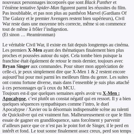
nouveaux personnages incorporés que sont
Black Panther
et
l’énième tentative
Spider-Man
figurent parmi les réussites du film.
Pas inoubliable, et pas non plus au panthéon Marvel (Gardians Of
The Galaxy et le premier Avengers restent bien supérieurs), Civil
War reste dans une moyenne très correcte, même si on commence
tout de même à frôler l’indigestion.
(Et sinon … #teamironman)
Le véritable Civil War, il existe en fait depuis longtemps au cinéma.
Les premiers
X-Men
ayant des thématiques finalement bien plus
proches et poussées autour du sujet. Cela tombe bien puisque la
franchise était également de retour le mois dernier, toujours avec
Bryan Singer
aux commandes. Pour situer mon appréciation de
celle-ci, je peux simplement dire que X-Men 1 & 2 restent encore
aujourd’hui pour moi parmi les meilleurs films du genre. Les suites
ont connu fortune diverse, mais dans l’ensemble je suis plus attaché
à ces personnages qu’à ceux du MCU.
Toujours est-il que quelques semaines après avoir vu
X-Men :
Apocalypse
, c’est plutôt un constat négatif qui en ressort. Il y a bien
quelques séquences sympathiques comme l’intro, le duel
Apocalypse / Xavier ou la désormais indispensable scène au ralenti
de Quicksilver qui est vraiment fun. Malheureusement ce que le film
essaie de gagner en grandiloquence, sans forcément y parvenir
d’ailleurs parce que ce n’est pas le point fort de Singer, il le perd en
intérêt et fond. Le tout sonne finalement assez creux, perd son temps