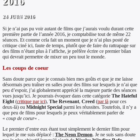
2016
24 JUIN 2016
Si je n’ai pas pu voir autant de films que j’aurais voulu durant cette
première partie de l’année 2016, je comptabilise tout de même 22
séances. Et comme cela fait un moment que je n’ai plus posté de
critique ciné ici, faute de temps, plutôt que de faire du rattrapage sur
des films n’étant plus à l’affiche, je préfère écrire ce premier bilan
qui devrait permettre de mixer un peu tout le monde.
Les coups de coeur
Sans doute parce que je connais bien mes goûts et que je me laisse
désormais peu traîner en salles pour des films sur lesquels je n’ai que
peu d’espoir, j’ai globalement apprécié la majeure partie des séances
vues jusqu’ici. Je pourrais évoquer dans cette catégorie
The Hateful
Eight
(
critique par ici
),
The Revenant
,
Creed
(
par là
pour ces
deux-là) ou
Midnight Special
parmi les réussites. Toutefois, il n’y a
que peu de films pour lesquels je peux véritablement parler de
«
coup de coeur
« .
Le premier d’entre eux étant tout simplement le dernier film pour
lequel je me suis déplacé :
The Neon Demon
. Je ne suis sans doute