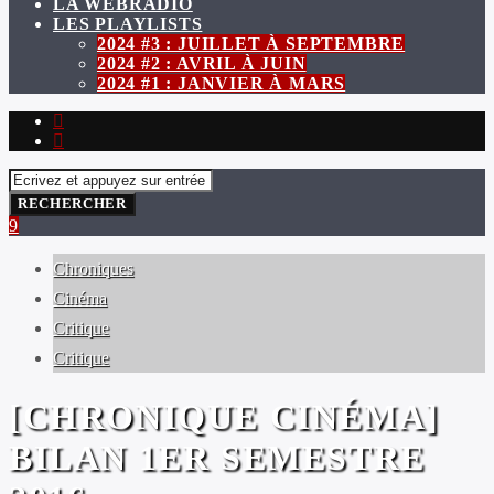
LA WEBRADIO
LES PLAYLISTS
2024 #3 : JUILLET À SEPTEMBRE
2024 #2 : AVRIL À JUIN
2024 #1 : JANVIER À MARS
Chroniques
Cinéma
Critique
Critique
[CHRONIQUE CINÉMA]
BILAN 1ER SEMESTRE